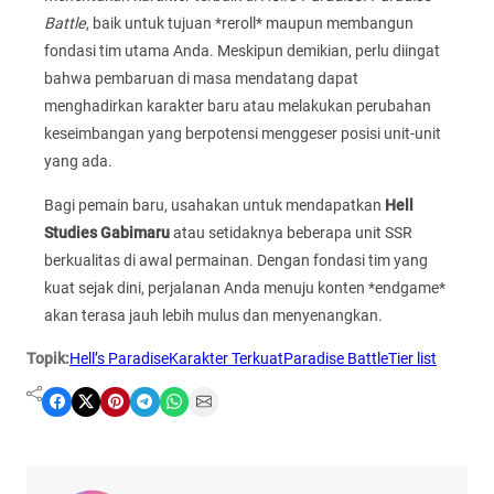
Battle
, baik untuk tujuan *reroll* maupun membangun
fondasi tim utama Anda. Meskipun demikian, perlu diingat
bahwa pembaruan di masa mendatang dapat
menghadirkan karakter baru atau melakukan perubahan
keseimbangan yang berpotensi menggeser posisi unit-unit
yang ada.
Bagi pemain baru, usahakan untuk mendapatkan
Hell
Studies Gabimaru
atau setidaknya beberapa unit SSR
berkualitas di awal permainan. Dengan fondasi tim yang
kuat sejak dini, perjalanan Anda menuju konten *endgame*
akan terasa jauh lebih mulus dan menyenangkan.
Topik:
Hell’s Paradise
Karakter Terkuat
Paradise Battle
Tier list
Share on Facebook
Share on X
Share on Pinterest
Share on Telegram
Share on WhatsApp
Share on Email