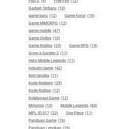
Fish It
(9)
Free Fire
(12)
Gadget Terbaru
(10)
game baru
(12)
Game horor
(19)
Game MMORPG
(12)
game mobile
(47)
Game Online
(10)
Game Roblox
(25)
Game RPG
(19)
Grow a Garden 2
(11)
Hero Mobile Legends
(11)
Industri game
(42)
item langka
(11)
Kode Redeem
(29)
Kode Roblox
(12)
Kolaborasi Game
(12)
Mmorpg
(10)
Mobile Legends
(84)
MPL ID S17
(22)
One Piece
(11)
Panduan Game
(76)
Panduan Lengkap
(26)