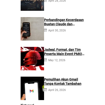
April 28, 2026
Perbandingan Kecerdasan
Buatan Claude dan
ChatGPT: Mana yang
April 30, 2026
Lebih Baik?
Jadwal, Format, dan Tim
Peserta Main Event PMIO
2026
May 12, 2026
Pemulihan Akun Gmail
Tanpa Kontak Tambahan
April 26, 2026