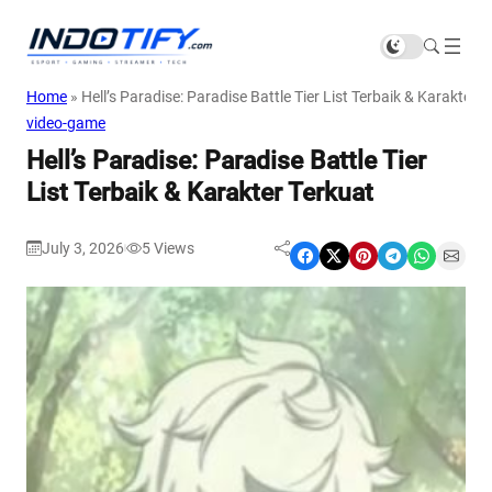
Home
»
Hell’s Paradise: Paradise Battle Tier List Terbaik & Karakter 
video-game
Hell’s Paradise: Paradise Battle Tier
List Terbaik & Karakter Terkuat
July 3, 2026
5
Views
|
Share on Facebook
Share on X
Share on Pinterest
Share on Telegram
Share on WhatsApp
Share on Email