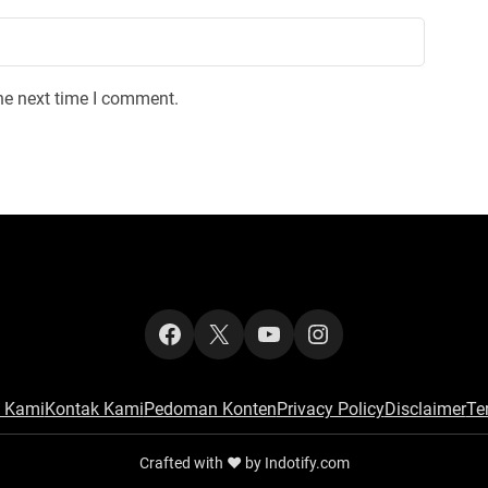
he next time I comment.
Facebook
X
YouTube
Instagram
 Kami
Kontak Kami
Pedoman Konten
Privacy Policy
Disclaimer
Te
Crafted with ‪‪❤︎‬ by Indotify.com