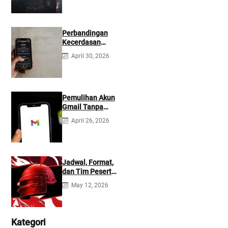
Perbandingan
Kecerdasan
Buatan Claude
April 30, 2026
dan ChatGPT:
Mana yang Lebih
Baik?
Pemulihan Akun
Gmail Tanpa
Kontak
April 26, 2026
Tambahan
Jadwal, Format,
dan Tim Peserta
Main Event PMIO
May 12, 2026
2026
Kategori