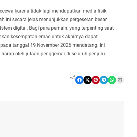
cewa karena tidak lagi mendapatkan media fisik
ah ini secara jelas menunjukkan pergeseran besar
tem digital. Bagi para pemain, yang terpenting saat
inkan kesempatan emas untuk akhirnya dapat
n pada tanggal 19 November 2026 mendatang. Ini
harap oleh jutaan penggemar di seluruh penjuru
Share on Facebook
Share on X
Share on Pinterest
Share on Telegram
Share on WhatsApp
Share on Email