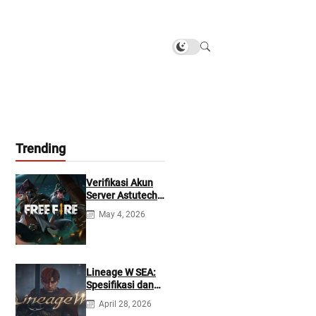
Trending
Verifikasi Akun
Server Astutech
Free Fire Gratis
May 4, 2026
Lineage W SEA:
Spesifikasi dan
Tanggal Rilis
April 28, 2026