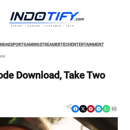
ANDA
ESPORT
GAMING
STREAMER
TECH
ENTERTAINMENT
asi
Kode Download, Take Two
Share on Facebook
Share on X
Share on Pinterest
Share on Telegram
Share on WhatsApp
Share on Email