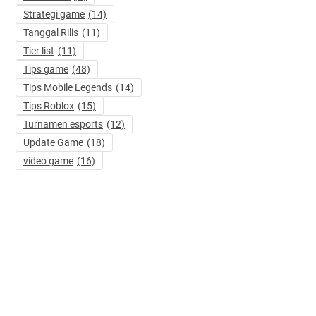
Strategi game
(14)
Tanggal Rilis
(11)
Tier list
(11)
Tips game
(48)
Tips Mobile Legends
(14)
Tips Roblox
(15)
Turnamen esports
(12)
Update Game
(18)
video game
(16)
d Kaja Mobile Legends Terbaru:
Ragnarok: The New World, Cara
Perubahan Skill & Tips OP!
Title Merah & Build Damage OP
ugust 7, 2026
August 7, 2026