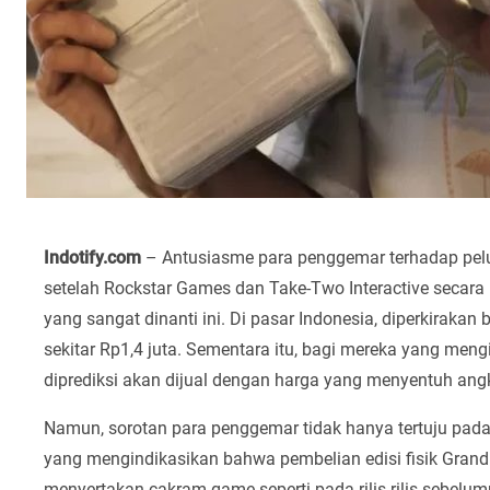
Indotify.com
– Antusiasme para penggemar terhadap pel
setelah Rockstar Games dan Take-Two Interactive seca
yang sangat dinanti ini. Di pasar Indonesia, diperkirakan
sekitar Rp1,4 juta. Sementara itu, bagi mereka yang men
diprediksi akan dijual dengan harga yang menyentuh angk
Namun, sorotan para penggemar tidak hanya tertuju pada
yang mengindikasikan bahwa pembelian edisi fisik Grand 
menyertakan cakram game seperti pada rilis-rilis sebelumn