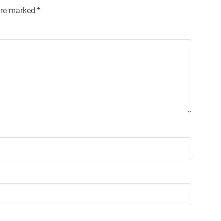
 are marked
*