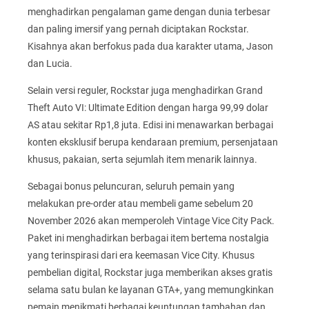
menghadirkan pengalaman game dengan dunia terbesar
dan paling imersif yang pernah diciptakan Rockstar.
Kisahnya akan berfokus pada dua karakter utama, Jason
dan Lucia.
Selain versi reguler, Rockstar juga menghadirkan Grand
Theft Auto VI: Ultimate Edition dengan harga 99,99 dolar
AS atau sekitar Rp1,8 juta. Edisi ini menawarkan berbagai
konten eksklusif berupa kendaraan premium, persenjataan
khusus, pakaian, serta sejumlah item menarik lainnya.
Sebagai bonus peluncuran, seluruh pemain yang
melakukan pre-order atau membeli game sebelum 20
November 2026 akan memperoleh Vintage Vice City Pack.
Paket ini menghadirkan berbagai item bertema nostalgia
yang terinspirasi dari era keemasan Vice City. Khusus
pembelian digital, Rockstar juga memberikan akses gratis
selama satu bulan ke layanan GTA+, yang memungkinkan
pemain menikmati berbagai keuntungan tambahan dan