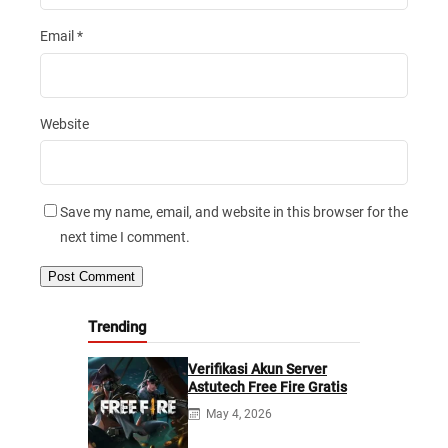
Email
*
Website
Save my name, email, and website in this browser for the
next time I comment.
Trending
Verifikasi Akun Server
Astutech Free Fire Gratis
May 4, 2026