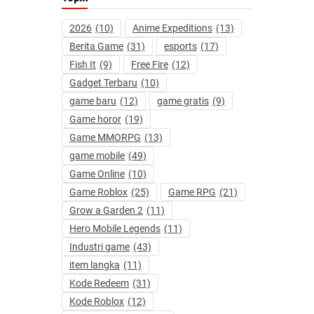
2026
(10)
Anime Expeditions
(13)
Berita Game
(31)
esports
(17)
Fish It
(9)
Free Fire
(12)
Gadget Terbaru
(10)
game baru
(12)
game gratis
(9)
Game horor
(19)
Game MMORPG
(13)
game mobile
(49)
Game Online
(10)
Game Roblox
(25)
Game RPG
(21)
Grow a Garden 2
(11)
Hero Mobile Legends
(11)
Industri game
(43)
item langka
(11)
Kode Redeem
(31)
Kode Roblox
(12)