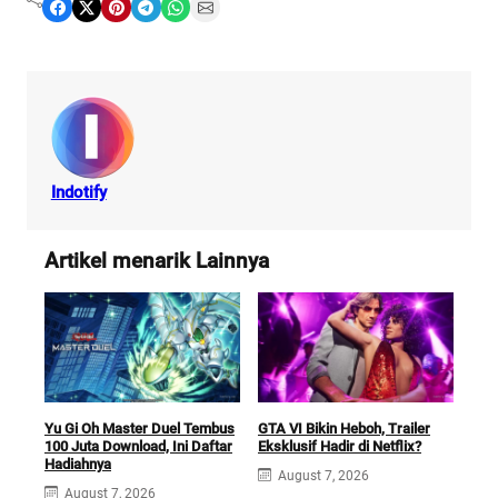
Share on Facebook
Share on X
Share on Pinterest
Share on Telegram
Share on WhatsApp
Share on Email
Indotify
Artikel menarik Lainnya
Car
Yu Gi Oh Master Duel Tembus
GTA VI Bikin Heboh, Trailer
Futu
100 Juta Download, Ini Daftar
Eksklusif Hadir di Netflix?
Sek
Hadiahnya
August 7, 2026
A
August 7, 2026