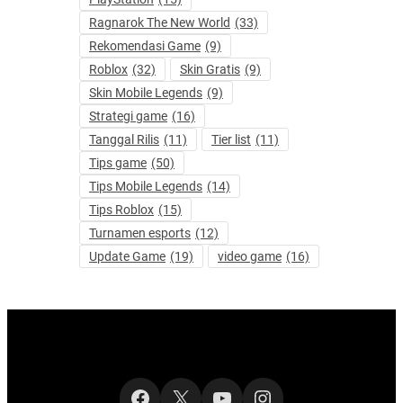
Ragnarok The New World
(33)
Rekomendasi Game
(9)
Roblox
(32)
Skin Gratis
(9)
Skin Mobile Legends
(9)
Strategi game
(16)
Tanggal Rilis
(11)
Tier list
(11)
Tips game
(50)
Tips Mobile Legends
(14)
Tips Roblox
(15)
Turnamen esports
(12)
Update Game
(19)
video game
(16)
Facebook
X
YouTube
Instagram