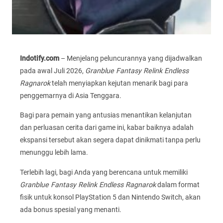
Indotify.com
– Menjelang peluncurannya yang dijadwalkan
pada awal Juli 2026,
Granblue Fantasy Relink Endless
Ragnarok
telah menyiapkan kejutan menarik bagi para
penggemarnya di Asia Tenggara.
Bagi para pemain yang antusias menantikan kelanjutan
dan perluasan cerita dari game ini, kabar baiknya adalah
ekspansi tersebut akan segera dapat dinikmati tanpa perlu
menunggu lebih lama.
Terlebih lagi, bagi Anda yang berencana untuk memiliki
Granblue Fantasy Relink Endless Ragnarok
dalam format
fisik untuk konsol PlayStation 5 dan Nintendo Switch, akan
ada bonus spesial yang menanti.