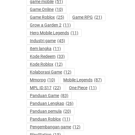
game mobile
(51)
Game Online
(10)
Game Roblox
(25)
Game RPG
(21)
Grow a Garden 2
(11)
Hero Mobile Legends
(11)
Industri game
(45)
item langka
(11)
Kode Redeem
(33)
Kode Roblox
(12)
Kolaborasi Game
(12)
Mmorpg
(10)
Mobile Legends
(87)
MPL ID S17
(22)
One Piece
(11)
Panduan Game
(83)
Panduan Lengkap
(26)
Panduan pemula
(20)
Panduan Roblox
(11)
Pengembangan game
(12)
PlayStation
(15)