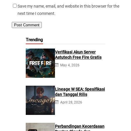
Save my name, email, and website in this browser for the
next time I comment.
Trending
Verifikasi Akun Server
Astutech Free Fire Gratis
May 4, 2026
Lineage W SEA: Spesifikasi
dan Tanggal Rilis
April 28, 2026
Perbandingan Kecerdasan