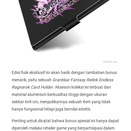
Edisi fisik eksklusif ini akan hadir dengan tambahan bonus
menarik, yaitu sebuah
Granblue Fantasy Relink Endless
Ragnarok Card Holder
. Aksesori koleksi ini terbuat dari
material aluminium berkualitas tinggi dengan ukuran
sekitar 6×9 cm, menjadikannya sebuah item yang tidak
hanya fungsional tetapi juga bernilai estetis.
Penting untuk dicatat bahwa bonus spesial ini hanya dapat
diperoleh melalui retailer game yang berpartisipasi dalam