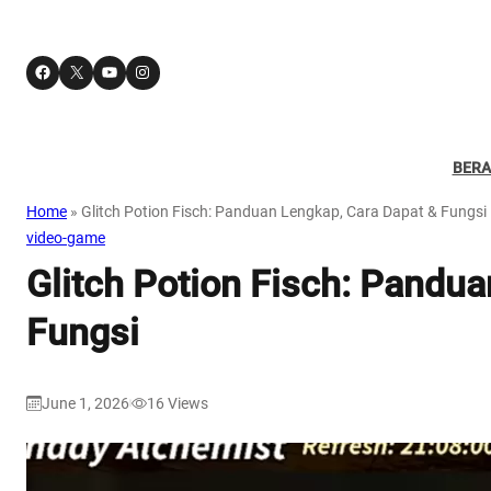
Facebook
X
YouTube
Instagram
BER
Home
»
Glitch Potion Fisch: Panduan Lengkap, Cara Dapat & Fungsi
video-game
Glitch Potion Fisch: Pandu
Fungsi
June 1, 2026
16
Views
|