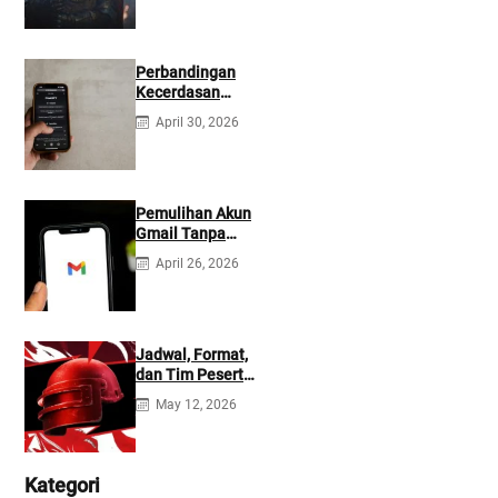
Perbandingan
Kecerdasan
Buatan Claude
April 30, 2026
dan ChatGPT:
Mana yang Lebih
Baik?
Pemulihan Akun
Gmail Tanpa
Kontak
April 26, 2026
Tambahan
Jadwal, Format,
dan Tim Peserta
Main Event PMIO
May 12, 2026
2026
Kategori