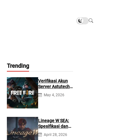
Trending
Verifikasi Akun
Server Astutech
Free Fire Gratis
May 4, 2026
Lineage W SEA:
Spesifikasi dan
Tanggal Rilis
April 28, 2026