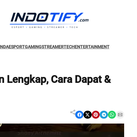
ANDA
ESPORT
GAMING
STREAMER
TECH
ENTERTAINMENT
an Lengkap, Cara Dapat &
Share on Facebook
Share on X
Share on Pinterest
Share on Telegram
Share on WhatsApp
Share on Email