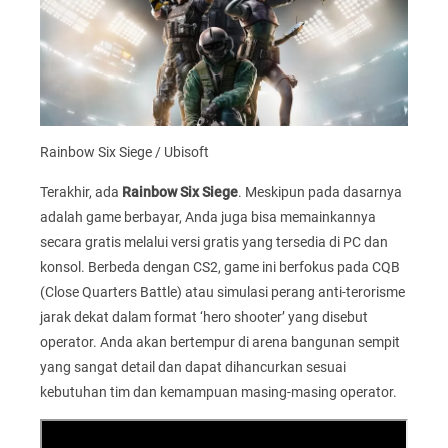
Rainbow Six Siege / Ubisoft
Terakhir, ada
Rainbow Six Siege
. Meskipun pada dasarnya
adalah game berbayar, Anda juga bisa memainkannya
secara gratis melalui versi gratis yang tersedia di PC dan
konsol. Berbeda dengan CS2, game ini berfokus pada CQB
(Close Quarters Battle) atau simulasi perang anti-terorisme
jarak dekat dalam format ‘hero shooter’ yang disebut
operator. Anda akan bertempur di arena bangunan sempit
yang sangat detail dan dapat dihancurkan sesuai
kebutuhan tim dan kemampuan masing-masing operator.