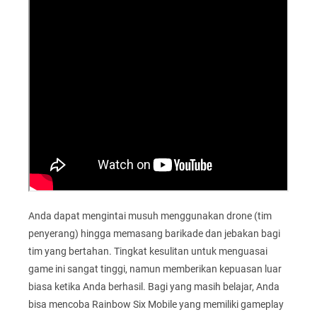
Anda dapat mengintai musuh menggunakan drone (tim
penyerang) hingga memasang barikade dan jebakan bagi
tim yang bertahan. Tingkat kesulitan untuk menguasai
game ini sangat tinggi, namun memberikan kepuasan luar
biasa ketika Anda berhasil. Bagi yang masih belajar, Anda
bisa mencoba Rainbow Six Mobile yang memiliki gameplay