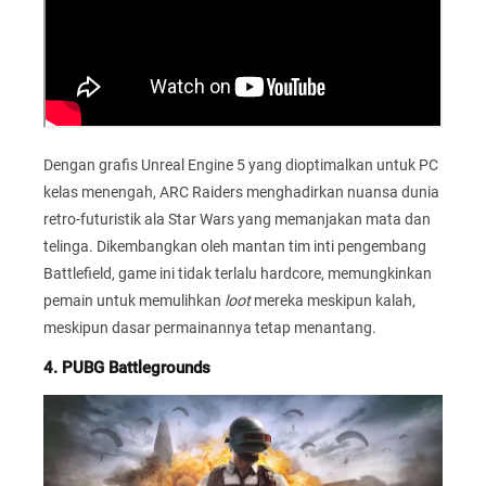
Dengan grafis Unreal Engine 5 yang dioptimalkan untuk PC
kelas menengah, ARC Raiders menghadirkan nuansa dunia
retro-futuristik ala Star Wars yang memanjakan mata dan
telinga. Dikembangkan oleh mantan tim inti pengembang
Battlefield, game ini tidak terlalu hardcore, memungkinkan
pemain untuk memulihkan
loot
mereka meskipun kalah,
meskipun dasar permainannya tetap menantang.
4. PUBG Battlegrounds