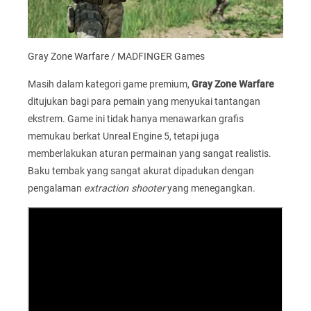
Gray Zone Warfare / MADFINGER Games
Masih dalam kategori game premium,
Gray Zone Warfare
ditujukan bagi para pemain yang menyukai tantangan
ekstrem. Game ini tidak hanya menawarkan grafis
memukau berkat Unreal Engine 5, tetapi juga
memberlakukan aturan permainan yang sangat realistis.
Baku tembak yang sangat akurat dipadukan dengan
pengalaman
extraction shooter
yang menegangkan.