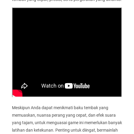
Meskipun Anda dapat menikmati baku tembak yang
memuaskan, nuansa perang yang cepat, dan efek suara
yang tajam, untuk menguasai game ini memerlukan banyak
latihan dan ketekunan. Penting untuk diingat, bermainlah