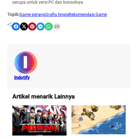
serupa untuk versi PC dan konsolnya.
Topik:
Game perang
Grafis tinggi
Rekomendasi Game
Share on Facebook
Share on X
Share on Pinterest
Share on Telegram
Share on WhatsApp
Share on Email
Indotify
Artikel menarik Lainnya