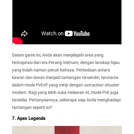
Dalam game ini, Anda akan menjelajahi area yang
terinspirasi dari era Perang Vietnam, dengan lanskap hijau
yang indah namun penuh bahaya. Perbedaan antara
kawan dan lawan menjadi tantangan tersendiri, terutama
dalam mode PvEvP yang mirip dengan
extraction shooter
modern. Bagi yang lebih suka melawan AI, mode PvE juga
tersedia. Pertanyaannya, seberapa siap Anda menghadapi
tantangan seperti ini?
7. Apex Legends