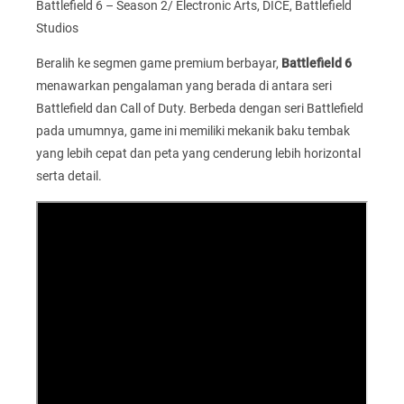
Battlefield 6 – Season 2/ Electronic Arts, DICE, Battlefield
Studios
Beralih ke segmen game premium berbayar,
Battlefield 6
menawarkan pengalaman yang berada di antara seri
Battlefield dan Call of Duty. Berbeda dengan seri Battlefield
pada umumnya, game ini memiliki mekanik baku tembak
yang lebih cepat dan peta yang cenderung lebih horizontal
serta detail.