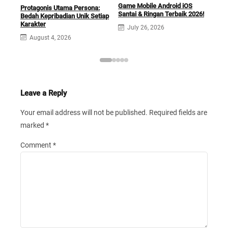
Game Mobile Android iOS
Protagonis Utama Persona:
Cara
Santai & Ringan Terbaik 2026!
Bedah Kepribadian Unik Setiap
Resi
Karakter
July 26, 2026
J
August 4, 2026
Leave a Reply
Your email address will not be published.
Required fields are
marked
*
Comment
*