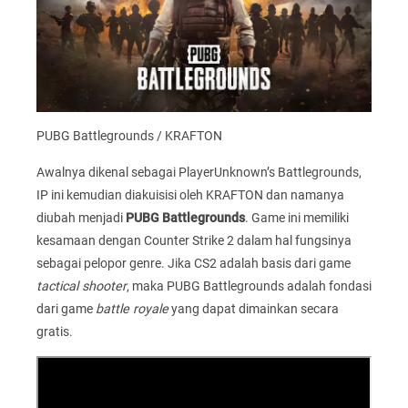
PUBG Battlegrounds / KRAFTON
Awalnya dikenal sebagai PlayerUnknown’s Battlegrounds,
IP ini kemudian diakuisisi oleh KRAFTON dan namanya
diubah menjadi
PUBG Battlegrounds
. Game ini memiliki
kesamaan dengan Counter Strike 2 dalam hal fungsinya
sebagai pelopor genre. Jika CS2 adalah basis dari game
tactical shooter
, maka PUBG Battlegrounds adalah fondasi
dari game
battle royale
yang dapat dimainkan secara
gratis.