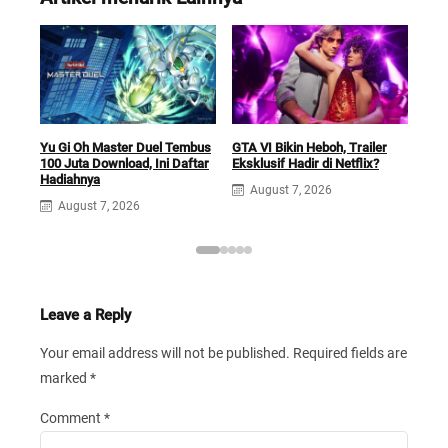
Buil
Yu Gi Oh Master Duel Tembus
GTA VI Bikin Heboh, Trailer
Terb
100 Juta Download, Ini Daftar
Eksklusif Hadir di Netflix?
Tips
Hadiahnya
August 7, 2026
A
August 7, 2026
Leave a Reply
Your email address will not be published.
Required fields are
marked
*
Comment
*