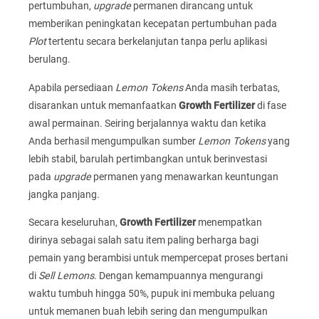
pertumbuhan,
upgrade
permanen dirancang untuk
memberikan peningkatan kecepatan pertumbuhan pada
Plot
tertentu secara berkelanjutan tanpa perlu aplikasi
berulang.
Apabila persediaan
Lemon Tokens
Anda masih terbatas,
disarankan untuk memanfaatkan
Growth Fertilizer
di fase
awal permainan. Seiring berjalannya waktu dan ketika
Anda berhasil mengumpulkan sumber
Lemon Tokens
yang
lebih stabil, barulah pertimbangkan untuk berinvestasi
pada
upgrade
permanen yang menawarkan keuntungan
jangka panjang.
Secara keseluruhan,
Growth Fertilizer
menempatkan
dirinya sebagai salah satu item paling berharga bagi
pemain yang berambisi untuk mempercepat proses bertani
di
Sell Lemons
. Dengan kemampuannya mengurangi
waktu tumbuh hingga 50%, pupuk ini membuka peluang
untuk memanen buah lebih sering dan mengumpulkan