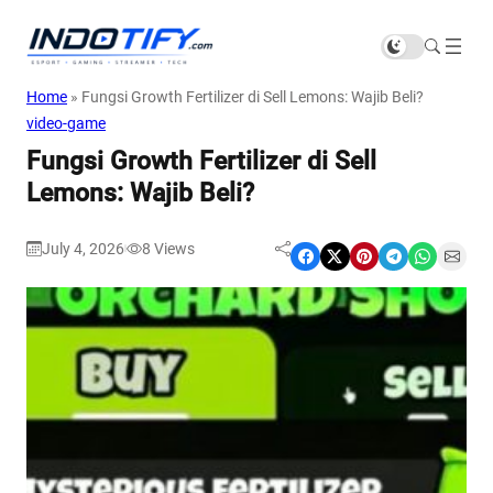
Home
»
Fungsi Growth Fertilizer di Sell Lemons: Wajib Beli?
video-game
Fungsi Growth Fertilizer di Sell
Lemons: Wajib Beli?
July 4, 2026
8
Views
|
Share on Facebook
Share on X
Share on Pinterest
Share on Telegram
Share on WhatsApp
Share on Email