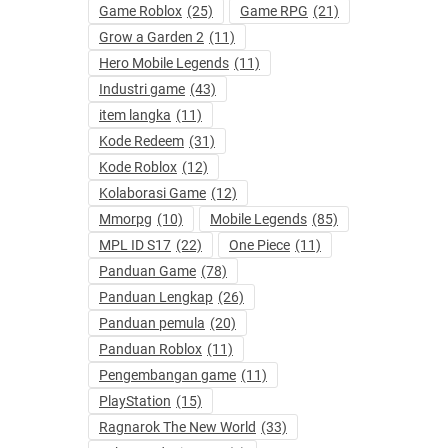
Game Roblox
(25)
Game RPG
(21)
Grow a Garden 2
(11)
Hero Mobile Legends
(11)
Industri game
(43)
item langka
(11)
Kode Redeem
(31)
Kode Roblox
(12)
Kolaborasi Game
(12)
Mmorpg
(10)
Mobile Legends
(85)
MPL ID S17
(22)
One Piece
(11)
Panduan Game
(78)
Panduan Lengkap
(26)
Panduan pemula
(20)
Panduan Roblox
(11)
Pengembangan game
(11)
PlayStation
(15)
Ragnarok The New World
(33)