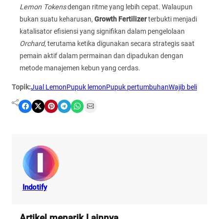
Lemon Tokens
dengan ritme yang lebih cepat. Walaupun
bukan suatu keharusan,
Growth Fertilizer
terbukti menjadi
katalisator efisiensi yang signifikan dalam pengelolaan
Orchard
, terutama ketika digunakan secara strategis saat
pemain aktif dalam permainan dan dipadukan dengan
metode manajemen kebun yang cerdas.
Topik:
Jual Lemon
Pupuk lemon
Pupuk pertumbuhan
Wajib beli
Share on Facebook
Share on X
Share on Pinterest
Share on Telegram
Share on WhatsApp
Share on Email
Indotify
Artikel menarik Lainnya