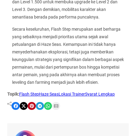
dan Level 1.500 untuk membuka upgrade ke Level 2 dan
Level 3. Dengan demikian, mobilitas karakter akan
senantiasa berada pada performa puncaknya.
Secara keseluruhan, Flash Step merupakan aset berharga
yang sebaiknya menjadi prioritas utama sejak awal
petualangan di Haze Seas. Kemampuan ini tidak hanya
menyederhanakan eksplorasi, tetapi juga memberikan
keunggulan strategis yang signifikan dalam berbagai aspek
permainan, mulai dari pertempuran bos hingga kompetisi
antar pemain, yang pada akhirnya akan membuat proses
leveling dan farming menjadi jauh lebih efisien.
Topik:
Flash Step
Haze Seas
Lokasi Trainer
Syarat Lengkap
Share on Facebook
Share on X
Share on Pinterest
Share on Telegram
Share on WhatsApp
Share on Email