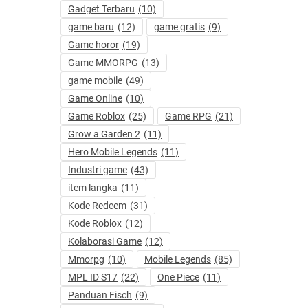
Gadget Terbaru
(10)
game baru
(12)
game gratis
(9)
Game horor
(19)
Game MMORPG
(13)
game mobile
(49)
Game Online
(10)
Game Roblox
(25)
Game RPG
(21)
Grow a Garden 2
(11)
Hero Mobile Legends
(11)
Industri game
(43)
item langka
(11)
Kode Redeem
(31)
Kode Roblox
(12)
Kolaborasi Game
(12)
Mmorpg
(10)
Mobile Legends
(85)
MPL ID S17
(22)
One Piece
(11)
Panduan Fisch
(9)