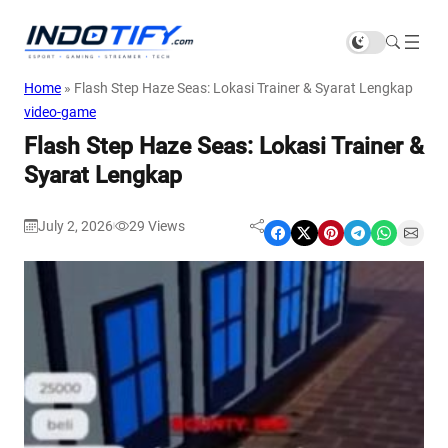
Home
»
Flash Step Haze Seas: Lokasi Trainer & Syarat Lengkap
video-game
Flash Step Haze Seas: Lokasi Trainer &
Syarat Lengkap
July 2, 2026
29
Views
|
Share on Facebook
Share on X
Share on Pinterest
Share on Telegram
Share on WhatsApp
Share on Email