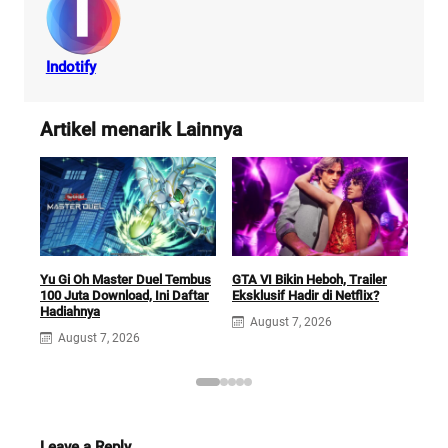
Indotify
Artikel menarik Lainnya
Car
Yu Gi Oh Master Duel Tembus
GTA VI Bikin Heboh, Trailer
Futu
100 Juta Download, Ini Daftar
Eksklusif Hadir di Netflix?
Sek
Hadiahnya
August 7, 2026
A
August 7, 2026
Leave a Reply