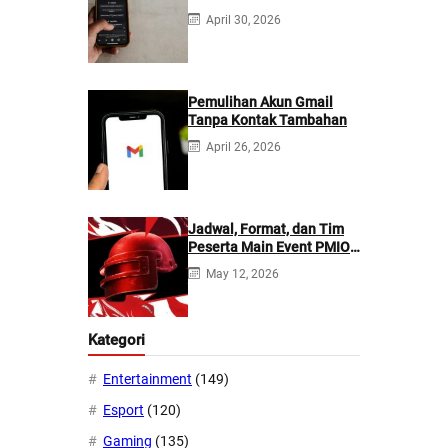
ChatGPT: Mana yang
April 30, 2026
Lebih Baik?
Pemulihan Akun Gmail
Tanpa Kontak Tambahan
April 26, 2026
Jadwal, Format, dan Tim
Peserta Main Event PMIO
2026
May 12, 2026
Kategori
Entertainment
(149)
Esport
(120)
Gaming
(135)