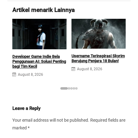
Artikel menarik Lainnya
Username Terinspirasi Skyrim
Squ
Developer Game Indie Bela
Berujung Penjara 18 Bulan!
Opti
Penggunaan AI: Solusi Penting
Ga
bagi Tim Kecil
August 8, 2026
A
August 8, 2026
Leave a Reply
Your email address will not be published.
Required fields are
marked
*