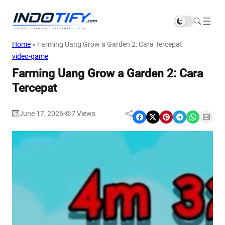
Home
»
Farming Uang Grow a Garden 2: Cara Tercepat
video-game
Farming Uang Grow a Garden 2: Cara
Tercepat
June 17, 2026
7
Views
|
Share on Facebook
Share on X
Share on Pinterest
Share on Telegram
Share on WhatsApp
Share on Email