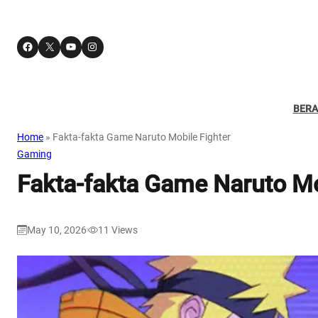
Facebook
X
YouTube
Instagram
BER
Home
»
Fakta-fakta Game Naruto Mobile Fighter
Gaming
Fakta-fakta Game Naruto Mo
May 10, 2026
11
Views
|