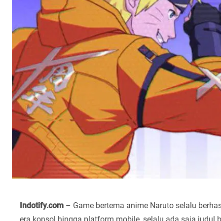
Indotify.com
– Game bertema anime Naruto selalu berhasi
era konsol hingga platform mobile, selalu ada saja jud