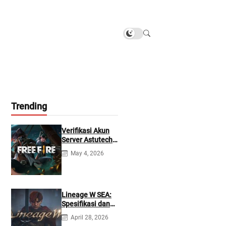
Trending
Verifikasi Akun
Server Astutech
Free Fire Gratis
May 4, 2026
Lineage W SEA:
Spesifikasi dan
Tanggal Rilis
April 28, 2026