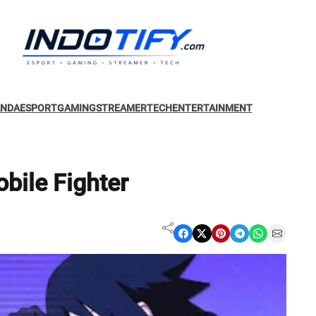
ANDA
ESPORT
GAMING
STREAMER
TECH
ENTERTAINMENT
bile Fighter
Share on Facebook
Share on X
Share on Pinterest
Share on Telegram
Share on WhatsApp
Share on Email