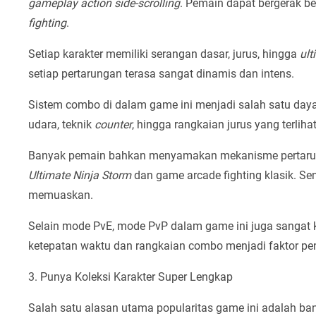
gameplay action side-scrolling
. Pemain dapat bergerak 
fighting
.
Setiap karakter memiliki serangan dasar, jurus, hingga
ult
setiap pertarungan terasa sangat dinamis dan intens.
Sistem combo di dalam game ini menjadi salah satu da
udara, teknik
counter
, hingga rangkaian jurus yang terliha
Banyak pemain bahkan menyamakan mekanisme pertarun
Ultimate Ninja Storm
dan game arcade fighting klasik. Se
memuaskan.
Selain mode PvE, mode PvP dalam game ini juga sangat ko
ketepatan waktu dan rangkaian combo menjadi faktor p
3. Punya Koleksi Karakter Super Lengkap
Salah satu alasan utama popularitas game ini adalah ba