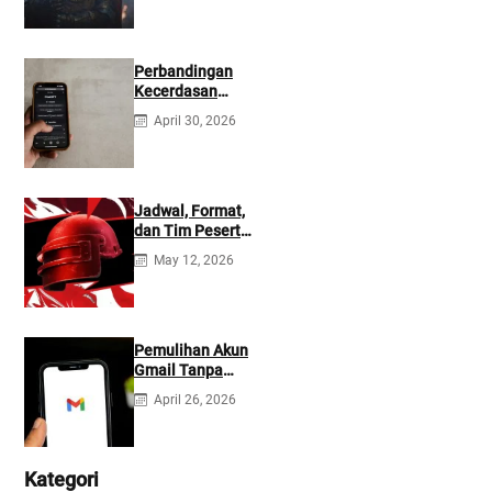
Perbandingan
Kecerdasan
Buatan Claude
April 30, 2026
dan ChatGPT:
Mana yang Lebih
Baik?
Jadwal, Format,
dan Tim Peserta
Main Event PMIO
May 12, 2026
2026
Pemulihan Akun
Gmail Tanpa
Kontak
April 26, 2026
Tambahan
Kategori