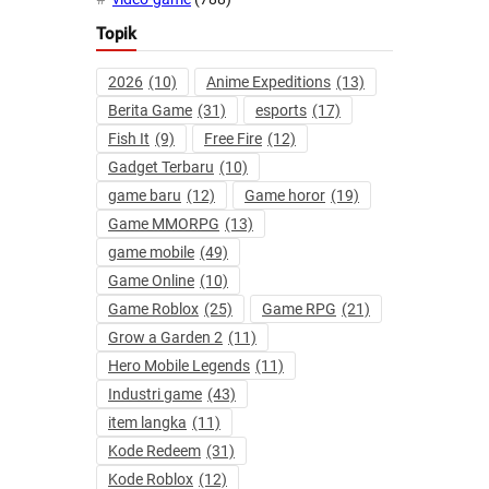
Topik
2026
(10)
Anime Expeditions
(13)
Berita Game
(31)
esports
(17)
Fish It
(9)
Free Fire
(12)
Gadget Terbaru
(10)
game baru
(12)
Game horor
(19)
Game MMORPG
(13)
game mobile
(49)
Game Online
(10)
Game Roblox
(25)
Game RPG
(21)
Grow a Garden 2
(11)
Hero Mobile Legends
(11)
Industri game
(43)
item langka
(11)
Kode Redeem
(31)
Kode Roblox
(12)