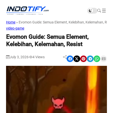
Home
»
Evomon Guide: Semua Element, Kelebihan, Kelemahan, Resis
video-game
Evomon Guide: Semua Element,
Kelebihan, Kelemahan, Resist
July 3, 2026
4
Views
|
Share on Facebook
Share on X
Share on Pinterest
Share on Telegram
Share on WhatsApp
Share on Email