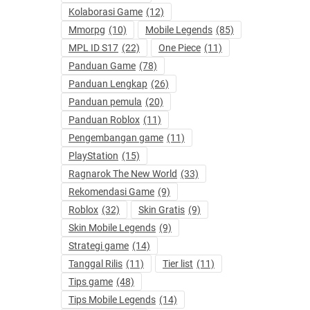
Kolaborasi Game
(12)
Mmorpg
(10)
Mobile Legends
(85)
MPL ID S17
(22)
One Piece
(11)
Panduan Game
(78)
Panduan Lengkap
(26)
Panduan pemula
(20)
Panduan Roblox
(11)
Pengembangan game
(11)
PlayStation
(15)
Ragnarok The New World
(33)
Rekomendasi Game
(9)
Roblox
(32)
Skin Gratis
(9)
Skin Mobile Legends
(9)
Strategi game
(14)
Tanggal Rilis
(11)
Tier list
(11)
Tips game
(48)
Tips Mobile Legends
(14)