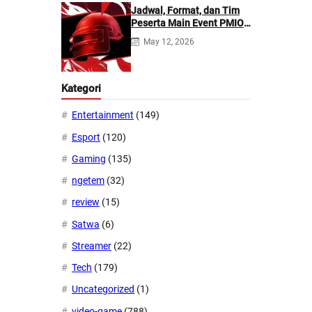
Jadwal, Format, dan Tim
Peserta Main Event PMIO
2026
May 12, 2026
Kategori
Entertainment
(149)
Esport
(120)
Gaming
(135)
ngetem
(32)
review
(15)
Satwa
(6)
Streamer
(22)
Tech
(179)
Uncategorized
(1)
video-game
(788)