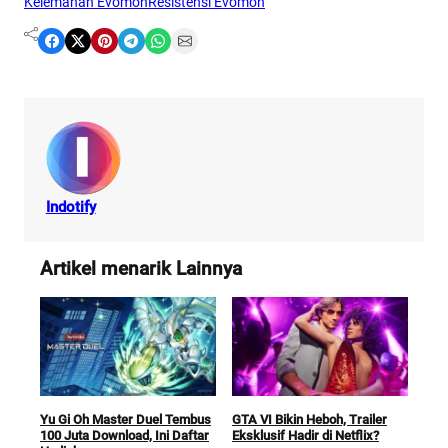
Kelemahan Evomon
Resistensi Evomon
Share on Facebook
Share on X
Share on Pinterest
Share on Telegram
Share on WhatsApp
Share on Email
Indotify
Artikel menarik Lainnya
Car
Yu Gi Oh Master Duel Tembus
GTA VI Bikin Heboh, Trailer
Futu
100 Juta Download, Ini Daftar
Eksklusif Hadir di Netflix?