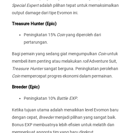
Special Expert
adalah pilihan tepat untuk memaksimalkan
output damage dari tipe Evomon ini.
Treasure Hunter (Epic)
Peningkatan 15%
Coin
yang diperoleh dari
pertarungan.
Bagi pemain yang sedang giat mengumpulkan
Coin
untuk
membeli item penting atau melakukan
roll
Adventure Suit,
Treasure Hunter
sangat berguna. Peningkatan perolehan
Coin
mempercepat progres ekonomi dalam permainan.
Breeder (Epic)
Peningkatan 10%
Battle EXP
.
Ketika tujuan utama adalah menaikkan level Evomon baru
dengan cepat,
Breeder
menjadi pilihan yang sangat baik.
Bonus EXP membuatnya lebih efisien untuk melatih dan
memperkuat anggota tim yang baru direkrut.