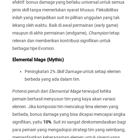
efektif: bonus damage yang berlaku universal untuk semua
jenis skill tanpa memerlukan syarat khusus. Fleksibilitas
inilah yang menjadikan suit ini pilihan unggulan yang tak
lekang oleh waktu. Baik di awal permainan (early game)
maupun di akhir permainan (endgame),
Champion
tetap
relevan dan memberikan kontribusi signifikan untuk
berbagai tipe Evomon.
Elemental Mage (Mythic)
Peningkatan 2%
Skill Damage
untuk setiap elemen
berbeda yang ada dalam tim.
Potensi penuh dari
Elemental Mage
terwujud ketika
pemain berhasil menyusun tim yang kaya akan variasi
elemen. Jika komposisi tim mencakup lima elemen yang
berbeda, bonus damage yang bisa dicapai mencapai angka
signifikan, yaitu
10%
. Suit ini sangat direkomendasikan bagi
para pemain yang mengadopsi strategi tim yang seimbang,
memanfaatkan keberagaman elemen untuk sinergi yang