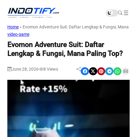
Home
»
Evomon Adventure Suit: Daftar Lengkap & Fungsi, Mana Pal
video-game
Evomon Adventure Suit: Daftar
Lengkap & Fungsi, Mana Paling Top?
June 28, 2026
8
Views
|
Share on Facebook
Share on X
Share on Pinterest
Share on Telegram
Share on WhatsApp
Share on Email