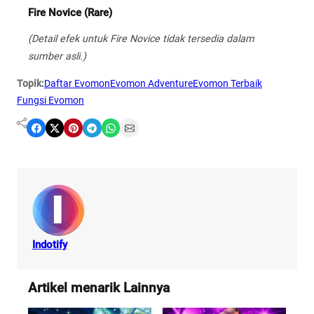
Fire Novice (Rare)
(Detail efek untuk Fire Novice tidak tersedia dalam
sumber asli.)
Topik:
Daftar Evomon
Evomon Adventure
Evomon Terbaik
Fungsi Evomon
Share on Facebook
Share on X
Share on Pinterest
Share on Telegram
Share on WhatsApp
Share on Email
Indotify
Artikel menarik Lainnya