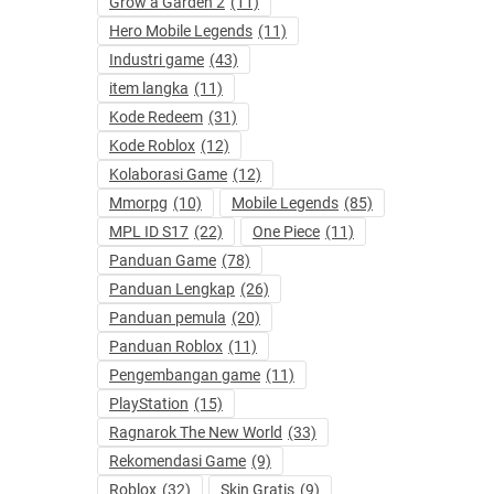
Grow a Garden 2
(11)
Hero Mobile Legends
(11)
Industri game
(43)
item langka
(11)
Kode Redeem
(31)
Kode Roblox
(12)
Kolaborasi Game
(12)
Mmorpg
(10)
Mobile Legends
(85)
MPL ID S17
(22)
One Piece
(11)
Panduan Game
(78)
Panduan Lengkap
(26)
Panduan pemula
(20)
Panduan Roblox
(11)
Pengembangan game
(11)
PlayStation
(15)
Ragnarok The New World
(33)
Rekomendasi Game
(9)
Roblox
(32)
Skin Gratis
(9)