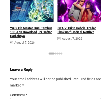
Car
Yu Gi Oh Master Duel Tembus
GTA VI Bikin Heboh, Trailer
Futu
100 Juta Download, Ini Daftar
Eksklusif Hadir di Netflix?
Sek
Hadiahnya
August 7, 2026
A
August 7, 2026
Leave a Reply
Your email address will not be published.
Required fields are
marked
*
Comment
*