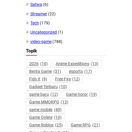
Satwa
(6)
Streamer
(22)
Tech
(179)
Uncategorized
(1)
video-game
(788)
Topik
2026
(10)
Anime Expeditions
(13)
Berita Game
(31)
esports
(17)
Fish It
(9)
Free Fire
(12)
Gadget Terbaru
(10)
game baru
(12)
Game horor
(19)
Game MMORPG
(13)
game mobile
(49)
Game Online
(10)
Game Roblox
(25)
Game RPG
(21)