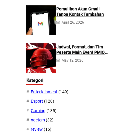
Pemulihan Akun Gmail
Tanpa Kontak Tambahan
April 26, 2026
Jadwal, Format, dan Tim
Peserta Main Event PMIO
2026
May 12, 2026
Kategori
Entertainment
(149)
Esport
(120)
Gaming
(135)
ngetem
(32)
review
(15)