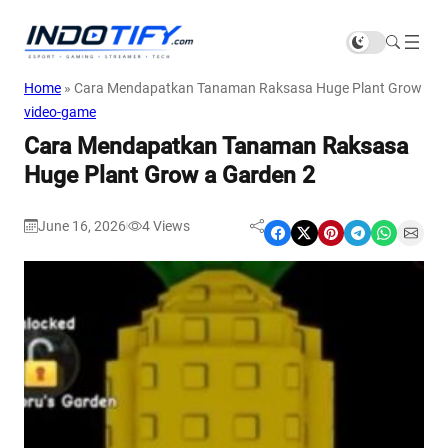
Home
»
Cara Mendapatkan Tanaman Raksasa Huge Plant Grow a G
video-game
Cara Mendapatkan Tanaman Raksasa
Huge Plant Grow a Garden 2
June 16, 2026
4
Views
|
Share on Facebook
Share on X
Share on Pinterest
Share on Telegram
Share on WhatsApp
Share on Email