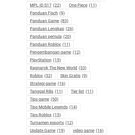
MPL ID S17
(22)
One Piece
(11)
Panduan Fisch
(9)
Panduan Game
(83)
Panduan Lengkap
(26)
Panduan pemula
(20)
Panduan Roblox
(11)
Pengembangan game
(12)
PlayStation
(15)
Ragnarok The New World
(33)
Roblox
(32)
Skin Gratis
(9)
Strategi game
(16)
Tanggal Rilis
(11)
Tier list
(11)
Tips game
(50)
Tips Mobile Legends
(14)
Tips Roblox
(15)
Turnamen esports
(12)
Update Game
(19)
video game
(16)