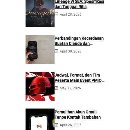
Lineage W SEA: Spesifikasi
dan Tanggal Rilis
April 28, 2026
Perbandingan Kecerdasan
Buatan Claude dan
ChatGPT: Mana yang
April 30, 2026
Lebih Baik?
Jadwal, Format, dan Tim
Peserta Main Event PMIO
2026
May 12, 2026
Pemulihan Akun Gmail
Tanpa Kontak Tambahan
April 26, 2026