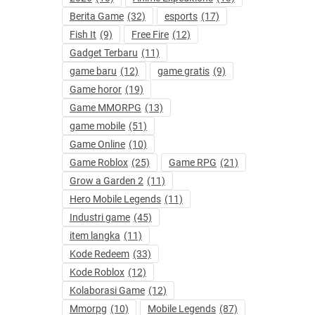
Berita Game
(32)
esports
(17)
Fish It
(9)
Free Fire
(12)
Gadget Terbaru
(11)
game baru
(12)
game gratis
(9)
Game horor
(19)
Game MMORPG
(13)
game mobile
(51)
Game Online
(10)
Game Roblox
(25)
Game RPG
(21)
Grow a Garden 2
(11)
Hero Mobile Legends
(11)
Industri game
(45)
item langka
(11)
Kode Redeem
(33)
Kode Roblox
(12)
Kolaborasi Game
(12)
Mmorpg
(10)
Mobile Legends
(87)