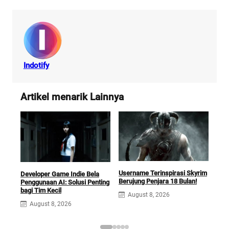
Indotify
Artikel menarik Lainnya
Username Terinspirasi Skyrim
Squ
Developer Game Indie Bela
Berujung Penjara 18 Bulan!
Opti
Penggunaan AI: Solusi Penting
Ga
bagi Tim Kecil
August 8, 2026
A
August 8, 2026