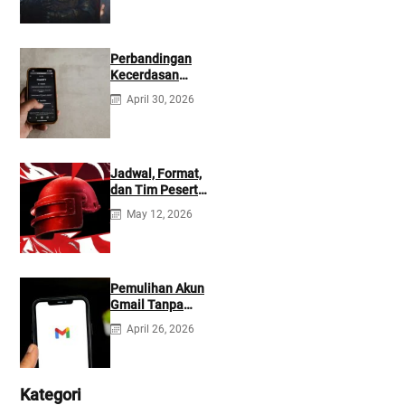
Perbandingan
Kecerdasan
Buatan Claude
April 30, 2026
dan ChatGPT:
Mana yang Lebih
Baik?
Jadwal, Format,
dan Tim Peserta
Main Event PMIO
May 12, 2026
2026
Pemulihan Akun
Gmail Tanpa
Kontak
April 26, 2026
Tambahan
Kategori