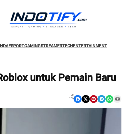
ANDA
ESPORT
GAMING
STREAMER
TECH
ENTERTAINMENT
Roblox untuk Pemain Baru
Share on Facebook
Share on X
Share on Pinterest
Share on Telegram
Share on WhatsApp
Share on Email