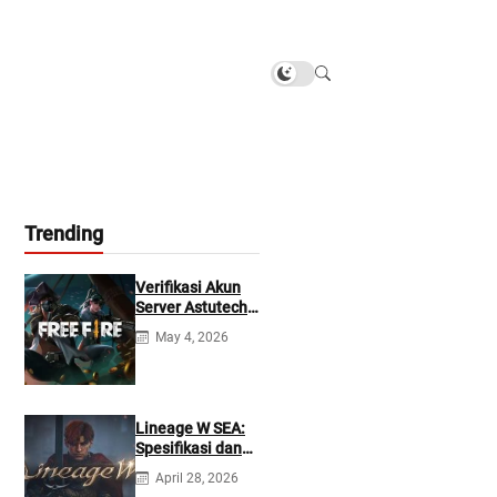
Trending
Verifikasi Akun
Server Astutech
Free Fire Gratis
May 4, 2026
Lineage W SEA:
Spesifikasi dan
Tanggal Rilis
April 28, 2026