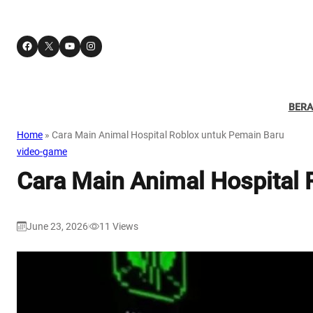
Facebook
X
YouTube
Instagram
BER
Home
»
Cara Main Animal Hospital Roblox untuk Pemain Baru
video-game
Cara Main Animal Hospital 
June 23, 2026
11
Views
|