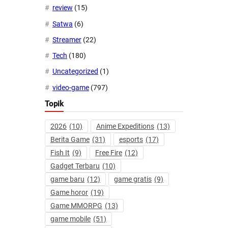
review
(15)
Satwa
(6)
Streamer
(22)
Tech
(180)
Uncategorized
(1)
video-game
(797)
Topik
2026
(10)
Anime Expeditions
(13)
Berita Game
(31)
esports
(17)
Fish It
(9)
Free Fire
(12)
Gadget Terbaru
(10)
game baru
(12)
game gratis
(9)
Game horor
(19)
Game MMORPG
(13)
game mobile
(51)