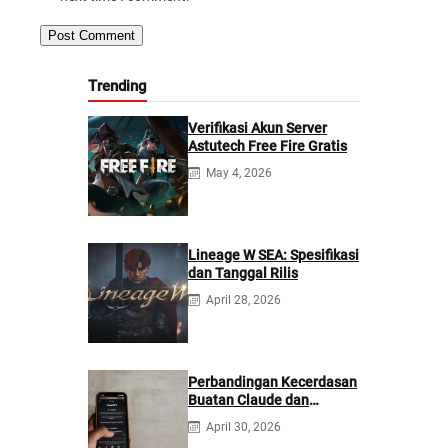
Trending
Verifikasi Akun Server
Astutech Free Fire Gratis
May 4, 2026
Lineage W SEA: Spesifikasi
dan Tanggal Rilis
April 28, 2026
Perbandingan Kecerdasan
Buatan Claude dan
ChatGPT: Mana yang
April 30, 2026
Lebih Baik?