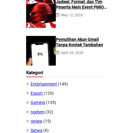
Jadwal, Format, dan Tim
Peserta Main Event PMIO
2026
May 12, 2026
Pemulihan Akun Gmail
Tanpa Kontak Tambahan
April 26, 2026
Kategori
Entertainment
(149)
Esport
(120)
Gaming
(135)
ngetem
(32)
review
(15)
Satwa
(6)