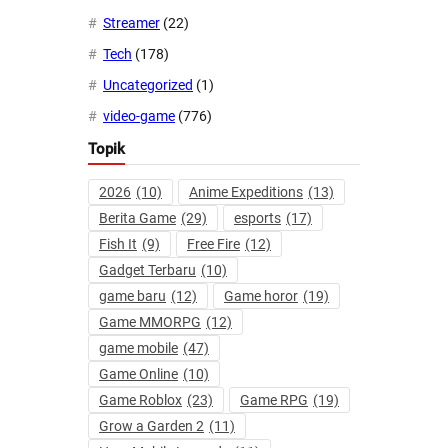
Streamer
(22)
Tech
(178)
Uncategorized
(1)
video-game
(776)
Topik
2026
(10)
Anime Expeditions
(13)
Berita Game
(29)
esports
(17)
Fish It
(9)
Free Fire
(12)
Gadget Terbaru
(10)
game baru
(12)
Game horor
(19)
Game MMORPG
(12)
game mobile
(47)
Game Online
(10)
Game Roblox
(23)
Game RPG
(19)
Grow a Garden 2
(11)