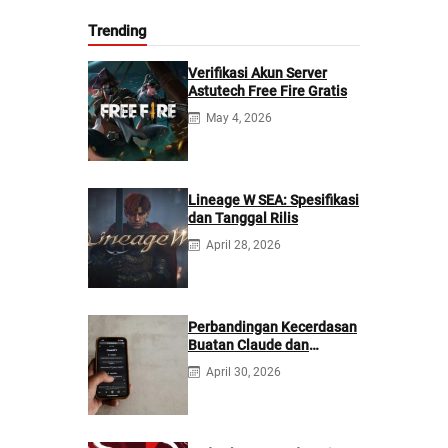
Trending
Verifikasi Akun Server
Astutech Free Fire Gratis
May 4, 2026
Lineage W SEA: Spesifikasi
dan Tanggal Rilis
April 28, 2026
Perbandingan Kecerdasan
Buatan Claude dan
ChatGPT: Mana yang
April 30, 2026
Lebih Baik?