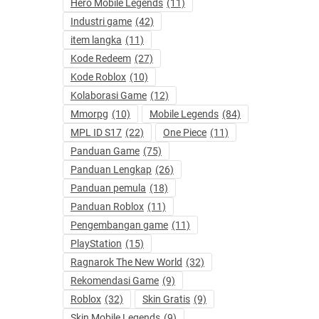
Hero Mobile Legends
(11)
Industri game
(42)
item langka
(11)
Kode Redeem
(27)
Kode Roblox
(10)
Kolaborasi Game
(12)
Mmorpg
(10)
Mobile Legends
(84)
MPL ID S17
(22)
One Piece
(11)
Panduan Game
(75)
Panduan Lengkap
(26)
Panduan pemula
(18)
Panduan Roblox
(11)
Pengembangan game
(11)
PlayStation
(15)
Ragnarok The New World
(32)
Rekomendasi Game
(9)
Roblox
(32)
Skin Gratis
(9)
Skin Mobile Legends
(9)