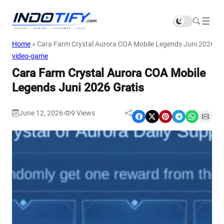
Home
»
Cara Farm Crystal Aurora COA Mobile Legends Juni 2026 Gr
video-game
Cara Farm Crystal Aurora COA Mobile
Legends Juni 2026 Gratis
June 12, 2026
9
Views
|
Share on Facebook
Share on X
Share on Pinterest
Share on Telegram
Share on WhatsApp
Share on Email