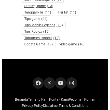
Strategi game
(13)
Tanggal Rilis
(11)
Tier list
(11)
Tips game
(44)
Tips Mobile Legends
(13)
Tips Roblox
(15)
Turnamen esports
(12)
Update Game
(18)
video game
(16)
Facebook
X
YouTube
Instagram
Beranda
Tentang Kami
Kontak Kami
Pedoman Konten
Privacy Policy
Disclaimer
Terms & Conditions