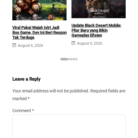
Update Black Desert Mobile:
Viral Pakai Wajah Istri Jadi
Siap
Fitur Baru yang Bikin
Bos Game, Dev Ini Beri Respon
Dep
Gameplay Efisien
Tak Terduga
Kini
August 6, 2026
August 6, 2026
A
Leave a Reply
Your email address will not be published.
Required fields are
marked
*
Comment
*