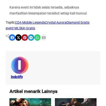
Karena event ini tidak selalu tersedia, sebaiknya
manfaatkan kesempatan tersebut setiap kali muncul.
Topik:
COA Mobile Legends
Crystal Aurora
Diamond Gratis
event ML
Skin Gratis
Share on Facebook
Share on X
Share on Pinterest
Share on Telegram
Share on WhatsApp
Share on Email
Indotify
Artikel menarik Lainnya