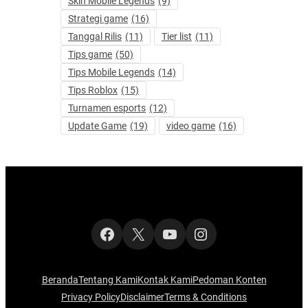
Skin Mobile Legends
(9)
Strategi game
(16)
Tanggal Rilis
(11)
Tier list
(11)
Tips game
(50)
Tips Mobile Legends
(14)
Tips Roblox
(15)
Turnamen esports
(12)
Update Game
(19)
video game
(16)
Facebook
X
YouTube
Instagram
Beranda
Tentang Kami
Kontak Kami
Pedoman Konten
Privacy Policy
Disclaimer
Terms & Conditions