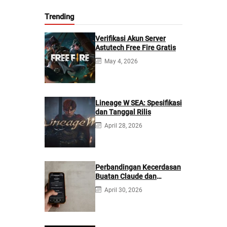
Trending
Verifikasi Akun Server
Astutech Free Fire Gratis
May 4, 2026
Lineage W SEA: Spesifikasi
dan Tanggal Rilis
April 28, 2026
Perbandingan Kecerdasan
Buatan Claude dan
ChatGPT: Mana yang
April 30, 2026
Lebih Baik?