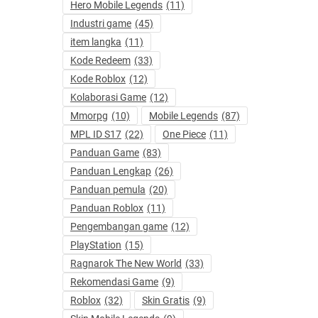
Hero Mobile Legends
(11)
Industri game
(45)
item langka
(11)
Kode Redeem
(33)
Kode Roblox
(12)
Kolaborasi Game
(12)
Mmorpg
(10)
Mobile Legends
(87)
MPL ID S17
(22)
One Piece
(11)
Panduan Game
(83)
Panduan Lengkap
(26)
Panduan pemula
(20)
Panduan Roblox
(11)
Pengembangan game
(12)
PlayStation
(15)
Ragnarok The New World
(33)
Rekomendasi Game
(9)
Roblox
(32)
Skin Gratis
(9)