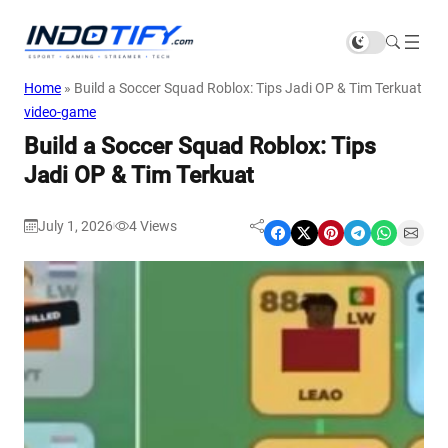
Home
»
Build a Soccer Squad Roblox: Tips Jadi OP & Tim Terkuat
video-game
Build a Soccer Squad Roblox: Tips
Jadi OP & Tim Terkuat
July 1, 2026
4
Views
|
Share on Facebook
Share on X
Share on Pinterest
Share on Telegram
Share on WhatsApp
Share on Email