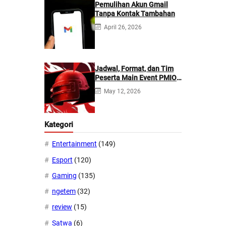
Pemulihan Akun Gmail
Tanpa Kontak Tambahan
April 26, 2026
Jadwal, Format, dan Tim
Peserta Main Event PMIO
2026
May 12, 2026
Kategori
Entertainment
(149)
Esport
(120)
Gaming
(135)
ngetem
(32)
review
(15)
Satwa
(6)