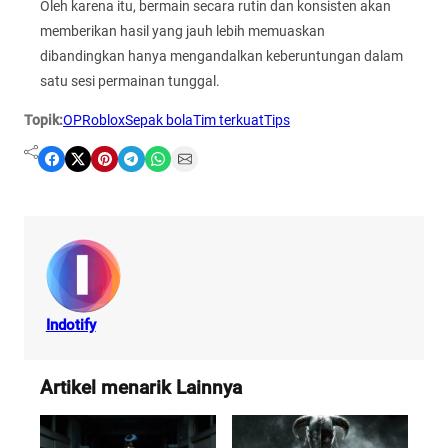
Oleh karena itu, bermain secara rutin dan konsisten akan
memberikan hasil yang jauh lebih memuaskan
dibandingkan hanya mengandalkan keberuntungan dalam
satu sesi permainan tunggal.
Topik:
OP
Roblox
Sepak bola
Tim terkuat
Tips
Share on Facebook
Share on X
Share on Pinterest
Share on Telegram
Share on WhatsApp
Share on Email
Indotify
Artikel menarik Lainnya