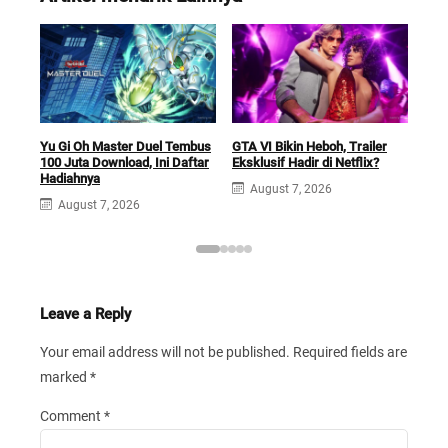
Car
Yu Gi Oh Master Duel Tembus
GTA VI Bikin Heboh, Trailer
Futu
100 Juta Download, Ini Daftar
Eksklusif Hadir di Netflix?
Sek
Hadiahnya
August 7, 2026
A
August 7, 2026
Leave a Reply
Your email address will not be published.
Required fields are
marked
*
Comment
*