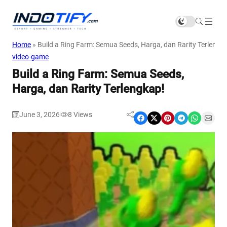
Home
»
Build a Ring Farm: Semua Seeds, Harga, dan Rarity Terlengk
video-game
Build a Ring Farm: Semua Seeds,
Harga, dan Rarity Terlengkap!
June 3, 2026
8
Views
|
Share on Facebook
Share on X
Share on Pinterest
Share on Telegram
Share on WhatsApp
Share on Email