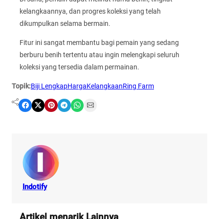
kelangkaannya, dan progres koleksi yang telah
dikumpulkan selama bermain.
Fitur ini sangat membantu bagi pemain yang sedang
berburu benih tertentu atau ingin melengkapi seluruh
koleksi yang tersedia dalam permainan.
Topik:
Biji Lengkap
Harga
Kelangkaan
Ring Farm
Share on Facebook
Share on X
Share on Pinterest
Share on Telegram
Share on WhatsApp
Share on Email
Indotify
Artikel menarik Lainnya