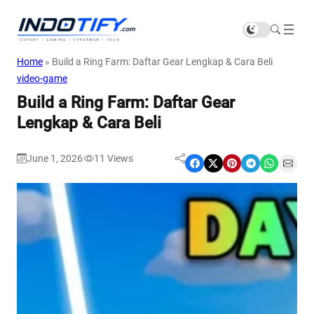
Home
»
Build a Ring Farm: Daftar Gear Lengkap & Cara Beli
video-game
Build a Ring Farm: Daftar Gear
Lengkap & Cara Beli
June 1, 2026
11
Views
|
Share on Facebook
Share on X
Share on Pinterest
Share on Telegram
Share on WhatsApp
Share on Email