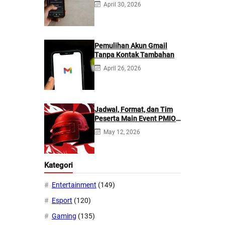
April 30, 2026
Lebih Baik?
Pemulihan Akun Gmail
Tanpa Kontak Tambahan
April 26, 2026
Jadwal, Format, dan Tim
Peserta Main Event PMIO
2026
May 12, 2026
Kategori
Entertainment
(149)
Esport
(120)
Gaming
(135)