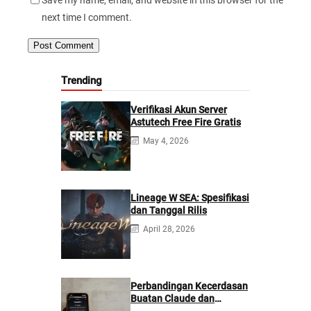
Save my name, email, and website in this browser for the
next time I comment.
Trending
Verifikasi Akun Server
Astutech Free Fire Gratis
May 4, 2026
Lineage W SEA: Spesifikasi
dan Tanggal Rilis
April 28, 2026
Perbandingan Kecerdasan
Buatan Claude dan
ChatGPT: Mana yang