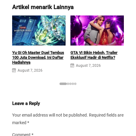
Artikel menarik Lainnya
Car
Yu Gi Oh Master Duel Tembus
GTA VI Bikin Heboh, Trailer
Futu
100 Juta Download, Ini Daftar
Eksklusif Hadir di Netflix?
Sek
Hadiahnya
August 7, 2026
A
August 7, 2026
Leave a Reply
Your email address will not be published.
Required fields are
marked
*
Comment
*