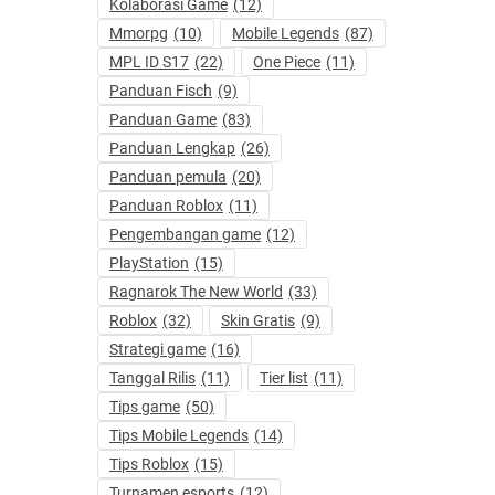
Kolaborasi Game
(12)
Mmorpg
(10)
Mobile Legends
(87)
MPL ID S17
(22)
One Piece
(11)
Panduan Fisch
(9)
Panduan Game
(83)
Panduan Lengkap
(26)
Panduan pemula
(20)
Panduan Roblox
(11)
Pengembangan game
(12)
PlayStation
(15)
Ragnarok The New World
(33)
Roblox
(32)
Skin Gratis
(9)
Strategi game
(16)
Tanggal Rilis
(11)
Tier list
(11)
Tips game
(50)
Tips Mobile Legends
(14)
Tips Roblox
(15)
Turnamen esports
(12)