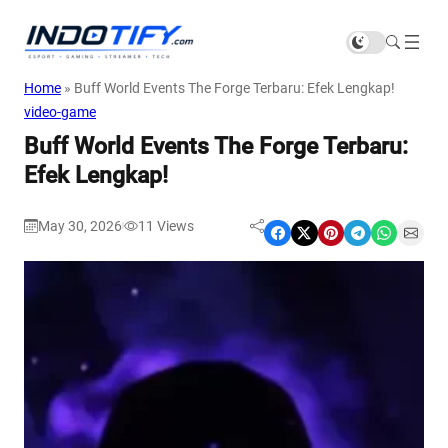
Home
»
Buff World Events The Forge Terbaru: Efek Lengkap!
video-game
Buff World Events The Forge Terbaru:
Efek Lengkap!
May 30, 2026
11
Views
|
Share on Facebook
Share on X
Share on Pinterest
Share on Telegram
Share on WhatsApp
Share on Email