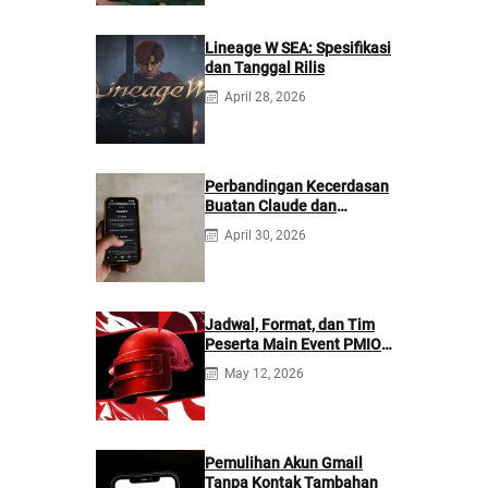
Lineage W SEA: Spesifikasi
dan Tanggal Rilis
April 28, 2026
Perbandingan Kecerdasan
Buatan Claude dan
ChatGPT: Mana yang
April 30, 2026
Lebih Baik?
Jadwal, Format, dan Tim
Peserta Main Event PMIO
2026
May 12, 2026
Pemulihan Akun Gmail
Tanpa Kontak Tambahan