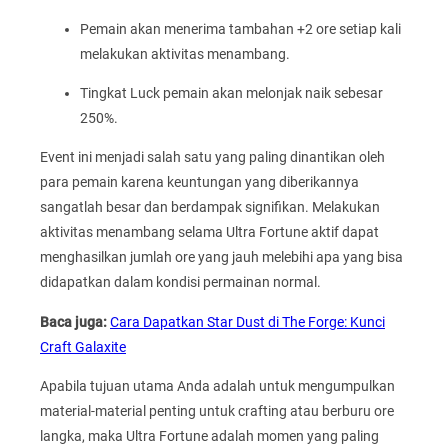
Pemain akan menerima tambahan +2 ore setiap kali
melakukan aktivitas menambang.
Tingkat Luck pemain akan melonjak naik sebesar
250%.
Event ini menjadi salah satu yang paling dinantikan oleh
para pemain karena keuntungan yang diberikannya
sangatlah besar dan berdampak signifikan. Melakukan
aktivitas menambang selama Ultra Fortune aktif dapat
menghasilkan jumlah ore yang jauh melebihi apa yang bisa
didapatkan dalam kondisi permainan normal.
Baca juga:
Cara Dapatkan Star Dust di The Forge: Kunci
Craft Galaxite
Apabila tujuan utama Anda adalah untuk mengumpulkan
material-material penting untuk crafting atau berburu ore
langka, maka Ultra Fortune adalah momen yang paling