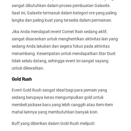
sangat dibutuhkan dalam proses pembuatan Galaxite.
Saat ini, Galaxite termasuk dalam kategori ore yang paling
langka dan paling kuat yang tersedia dalam permainan.
Jika Anda mendapati event Comet Rain sedang aktif,
sangat disarankan untuk menghentikan aktivitas lain yang
sedang Anda lakukan dan segera fokus pada aktivitas
menambang. Kesempatan untuk mendapatkan Star Dust
tidak selalu datang, sehingga event ini sangat sayang
untuk dilewatkan.
Gold Rush
Event Gold Rush sangat ideal bagi para pemain yang
sedang berupaya keras mengumpulkan gold untuk
membeli pickaxe baru yang lebih canggih atau item-item
mahal lainnya yang membutuhkan banyak koin.
Buff yang diberikan dalam Gold Rush meliputi: