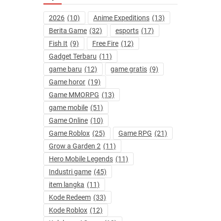
2026
(10)
Anime Expeditions
(13)
Berita Game
(32)
esports
(17)
Fish It
(9)
Free Fire
(12)
Gadget Terbaru
(11)
game baru
(12)
game gratis
(9)
Game horor
(19)
Game MMORPG
(13)
game mobile
(51)
Game Online
(10)
Game Roblox
(25)
Game RPG
(21)
Grow a Garden 2
(11)
Hero Mobile Legends
(11)
Industri game
(45)
item langka
(11)
Kode Redeem
(33)
Kode Roblox
(12)