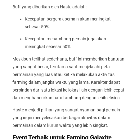
Buff yang diberikan oleh Haste adalah:
Kecepatan bergerak pemain akan meningkat
sebesar 50%.
Kecepatan menambang pemain juga akan
meningkat sebesar 50%.
Meskipun terlihat sederhana, buff ini memberikan bantuan
yang sangat besar, terutama saat menjelajahi peta
permainan yang luas atau ketika melakukan aktivitas
farming dalam jangka waktu yang lama. Karakter dapat
berpindah dari satu lokasi ke lokasi lain dengan lebih cepat
dan menghancurkan batu tambang dengan lebih efisien.
Haste menjadi pilihan yang sangat nyaman bagi pemain
yang ingin menyelesaikan berbagai aktivitas dalam
permainan dalam kurun waktu yang lebih singkat.
Event Terbaik untuk Farming Galaxite