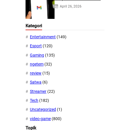
April 26, 2026
Kategori
Entertainment
(149)
Esport
(120)
Gaming
(135)
ngetem
(32)
review
(15)
Satwa
(6)
Streamer
(22)
Tech
(182)
Uncategorized
(1)
video-game
(800)
Topik