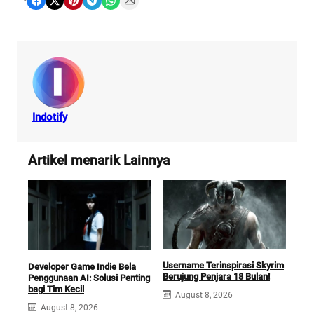
Indotify
Artikel menarik Lainnya
Username Terinspirasi Skyrim
Squ
Developer Game Indie Bela
Berujung Penjara 18 Bulan!
Opti
Penggunaan AI: Solusi Penting
Ga
bagi Tim Kecil
August 8, 2026
A
August 8, 2026