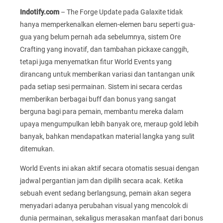
Indotify.com
– The Forge Update pada Galaxite tidak
hanya memperkenalkan elemen-elemen baru seperti gua-
gua yang belum pernah ada sebelumnya, sistem Ore
Crafting yang inovatif, dan tambahan pickaxe canggih,
tetapi juga menyematkan fitur World Events yang
dirancang untuk memberikan variasi dan tantangan unik
pada setiap sesi permainan. Sistem ini secara cerdas
memberikan berbagai buff dan bonus yang sangat
berguna bagi para pemain, membantu mereka dalam
upaya mengumpulkan lebih banyak ore, meraup gold lebih
banyak, bahkan mendapatkan material langka yang sulit
ditemukan.
World Events ini akan aktif secara otomatis sesuai dengan
jadwal pergantian jam dan dipilih secara acak. Ketika
sebuah event sedang berlangsung, pemain akan segera
menyadari adanya perubahan visual yang mencolok di
dunia permainan, sekaligus merasakan manfaat dari bonus