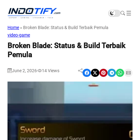
Home
»
Broken Blade: Status & Build Terbaik Pemula
video-game
Broken Blade: Status & Build Terbaik
Pemula
June 2, 2026
14
Views
|
Share on Facebook
Share on X
Share on Pinterest
Share on Telegram
Share on WhatsApp
Share on Email