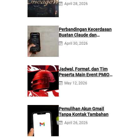
April 28, 2026
Perbandingan Kecerdasan
Buatan Claude dan
ChatGPT: Mana yang
April 30, 2026
Lebih Baik?
Jadwal, Format, dan Tim
Peserta Main Event PMIO
2026
May 12, 2026
Pemulihan Akun Gmail
Tanpa Kontak Tambahan
April 26, 2026