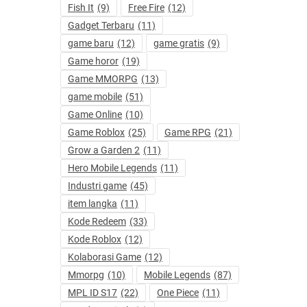
Fish It
(9)
Free Fire
(12)
Gadget Terbaru
(11)
game baru
(12)
game gratis
(9)
Game horor
(19)
Game MMORPG
(13)
game mobile
(51)
Game Online
(10)
Game Roblox
(25)
Game RPG
(21)
Grow a Garden 2
(11)
Hero Mobile Legends
(11)
Industri game
(45)
item langka
(11)
Kode Redeem
(33)
Kode Roblox
(12)
Kolaborasi Game
(12)
Mmorpg
(10)
Mobile Legends
(87)
MPL ID S17
(22)
One Piece
(11)