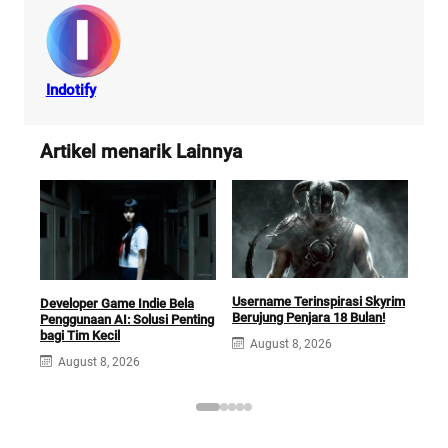
Indotify
Artikel menarik Lainnya
Username Terinspirasi Skyrim
Squ
Developer Game Indie Bela
Berujung Penjara 18 Bulan!
Opti
Penggunaan AI: Solusi Penting
Ga
bagi Tim Kecil
August 8, 2026
A
August 8, 2026