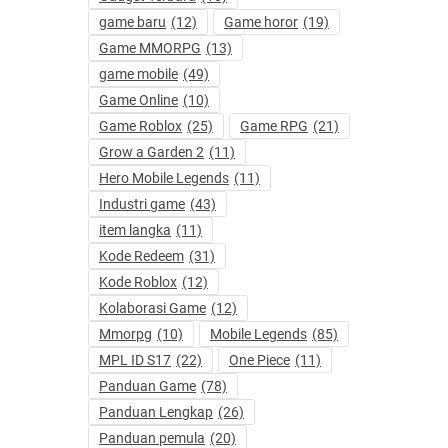
game baru
(12)
Game horor
(19)
Game MMORPG
(13)
game mobile
(49)
Game Online
(10)
Game Roblox
(25)
Game RPG
(21)
Grow a Garden 2
(11)
Hero Mobile Legends
(11)
Industri game
(43)
item langka
(11)
Kode Redeem
(31)
Kode Roblox
(12)
Kolaborasi Game
(12)
Mmorpg
(10)
Mobile Legends
(85)
MPL ID S17
(22)
One Piece
(11)
Panduan Game
(78)
Panduan Lengkap
(26)
Panduan pemula
(20)