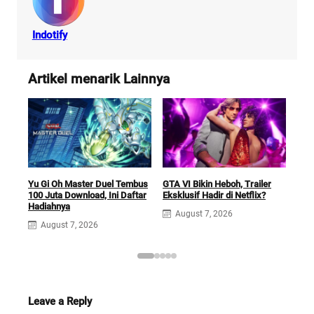
Indotify
Artikel menarik Lainnya
Car
Yu Gi Oh Master Duel Tembus
GTA VI Bikin Heboh, Trailer
Futu
100 Juta Download, Ini Daftar
Eksklusif Hadir di Netflix?
Sek
Hadiahnya
August 7, 2026
A
August 7, 2026
Leave a Reply