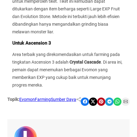
untuk memperoleh tiket. Tiket ini kemudian dapat
ditukarkan dengan item berharga seperti Large EXP Fruit
dan Evolution Stone. Metode ini terbukti jauh lebih efisien
dibandingkan hanya mengandalkan grinding biasa
melawan monster liar.
Untuk Ascension 3
Area terbaik yang direkomendasikan untuk farming pada
tingkatan Ascension 3 adalah
Crystal Cascade
. Di area ini,
pemain dapat menemukan berbagai Evomon yang
memberikan EXP yang cukup baik untuk menunjang
progres mereka.
Topik:
Evomon
Farming
Sumber Daya
Share on Facebook
Share on X
Share on Pinterest
Share on Telegram
Share on WhatsApp
Share on Email