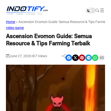
Home
»
Ascension Evomon Guide: Semua Resource & Tips Farming T
video-game
Ascension Evomon Guide: Semua
Resource & Tips Farming Terbaik
June 27, 2026
7
Views
|
Share on Facebook
Share on X
Share on Pinterest
Share on Telegram
Share on WhatsApp
Share on Email