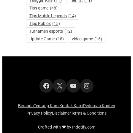
Tanggal Rilis
(11)
Tier list
(11)
Tips game
(48)
Tips Mobile Legends
(14)
Tips Roblox
(15)
Turnamen esports
(12)
Update Game
(18)
video game
(16)
Facebook
X
YouTube
Instagram
Beranda
Tentang Kami
Kontak Kami
Pedoman Konten
Privacy Policy
Disclaimer
Terms & Conditions
Crafted with ‪‪❤︎‬ by Indotify.com