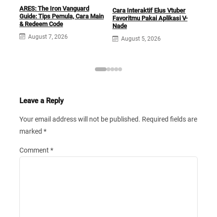
ARES: The Iron Vanguard
Cara Interaktif Elus Vtuber
Guide: Tips Pemula, Cara Main
Favoritmu Pakai Aplikasi V-
ASU
& Redeem Code
Nade
Keu
dan 
August 7, 2026
August 5, 2026
A
Leave a Reply
Your email address will not be published.
Required fields are
marked
*
Comment
*