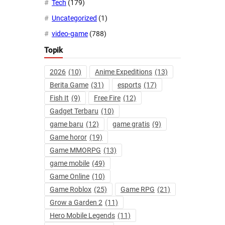
Tech
(179)
Uncategorized
(1)
video-game
(788)
Topik
2026
(10)
Anime Expeditions
(13)
Berita Game
(31)
esports
(17)
Fish It
(9)
Free Fire
(12)
Gadget Terbaru
(10)
game baru
(12)
game gratis
(9)
Game horor
(19)
Game MMORPG
(13)
game mobile
(49)
Game Online
(10)
Game Roblox
(25)
Game RPG
(21)
Grow a Garden 2
(11)
Hero Mobile Legends
(11)