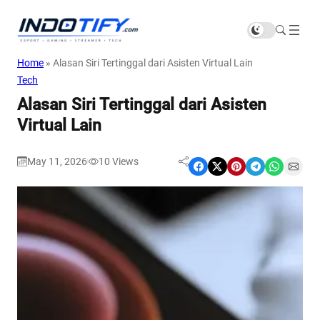
Home
»
Alasan Siri Tertinggal dari Asisten Virtual Lain
Tech
Alasan Siri Tertinggal dari Asisten
Virtual Lain
May 11, 2026
10
Views
|
Share on Facebook
Share on X
Share on Pinterest
Share on Telegram
Share on WhatsApp
Share on Email