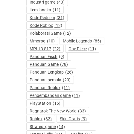
Industri game
(43)
item langka
(11)
Kode Redeem
(31)
Kode Roblox
(12)
Kolaborasi Game
(12)
Mmorpg
(10)
Mobile Legends
(85)
MPL ID S17
(22)
One Piece
(11)
Panduan Fisch
(9)
Panduan Game
(78)
Panduan Lengkap
(26)
Panduan pemula
(20)
Panduan Roblox
(11)
Pengembangan game
(11)
PlayStation
(15)
Ragnarok The New World
(33)
Roblox
(32)
Skin Gratis
(9)
Strategi game
(14)