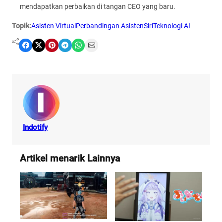
mendapatkan perbaikan di tangan CEO yang baru.
Topik:
Asisten Virtual
Perbandingan Asisten
Siri
Teknologi AI
Share on Facebook
Share on X
Share on Pinterest
Share on Telegram
Share on WhatsApp
Share on Email
Indotify
Artikel menarik Lainnya